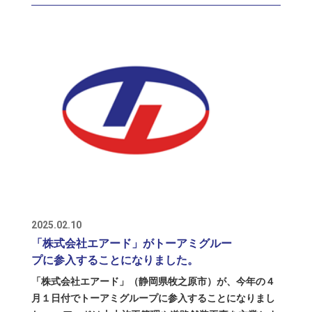
クは、トーアミの北九州事業部・南九州事業部、住倉鋼
建物ごとの構造図から、必要とされるフープ筋の規格・
材、渡部建設北九州出張所、FDテクノ本社若宮工場、中
寸法・数量を正確に把握する必要があり、その作業を
條工務店という６つの事業所がありますが、当然ですが
「積算」と呼んでいます。 元々は各工場の事務所で積算
元々はバラバラに営業活動を行なっておりました。 ただ
していましたが、2020年から５工場分をまとめてSMC
最近では、工場で生産する製品の販売だけではなく、そ
TOAMIで行うようになり、その後、他社さんの積算業務
の製品の施工も含めて受注する機会も増え、また工事現
や、住宅を建築する際の基礎部分の鉄筋の積算等も他社
場のナマの声を元に製品開発することも増え、事業所同
さんから請け負うようになりましたが、これらの事業が
士のより緊密な連携の必要性が高まってきています。 そ
今回TOAMI VIETNAMに移管された事業の１つです。 建
こで日頃から、気軽に頻繁に事業所間の情報交換を行え
築現場さんからいただいてきた構造図のデータをベトナ
るように、この度、九州の６事業所を統括する本部を開
ムに転送すると、その図面を元に現地のスタッフさんが
設することになりました。 場所は鉄の街、福岡県北九州
積算ソフトに入力していき、トーアミグループで自社開
市の小倉駅から約２km（車で５〜６分）という好立地に
発した生産管理ソフトやお客さんから指定されたフォー
ある住倉鋼材の敷地内で、１９５２年の同社創業から間
マットのファイルに入力された状態のデータが返送され
もない頃に建てられた築６０〜７０年ぐらいの事務所棟
2025.02.10
てきて、その加工明細を元に製品を生産していきます。
をリフォームしました。 １階は応接・会議スペースとカ
「株式会社エアード」がトーアミグルー
現地のスタッフさんは、日常会話の日本語はカタコトで
フェスペースで、グループ各社の誰もが使えるようにな
プに参入することになりました。
すが、構造図で使われる日本語の専門用語についてはト
っていまして、事務所で働く人と工場や工事現場で働く
ーアミの営業担当者より詳しいのではないか？と思うほ
「株式会社エアード」（静岡県牧之原市）が、今年の４
人、協力会社やお取引先様の方々と、気軽に打ち合わせ
どご存じのようで、時々驚かされることもあります。 前
月１日付でトーアミグループに参入することになりまし
ができるスペースにしていきたいと思っています。 ま