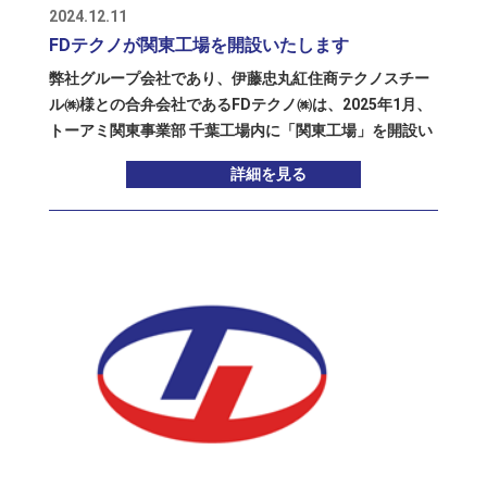
す。今後は、既存のお客様とのお付き合いも大切にしな
2024.12.11
がら、新規の顧客・市場の開拓や新規事業も視野に入
FDテクノが関東工場を開設いたします
れ、トーアミグループのお取引先様や協力会社様と共
弊社グループ会社であり、伊藤忠丸紅住商テクノスチー
に、業績の拡大に努めて参ります。また、同社は「未来
ル㈱様との合弁会社であるFDテクノ㈱は、2025年1月、
を担う子供たちに安全で楽しい遊具を届けたい」という
トーアミ関東事業部 千葉工場内に「関東工場」を開設い
強い思いを持って、製作・修理・点検にはこだわり抜い
たします。 トーアミ関東事業部（千葉県白井市） 「ファ
てきた企業でしたので、その金属加工や溶接の技術には
詳細を見る
ブデッキ床版」とは、配筋付デッキプレート（捨型枠付
定評があります。トーアミグループに蓄積された工業製
版状立体溶接金網）と呼ばれるコンクリート床用の建築
品の技術と、子供たちの安全に配慮したキタウチ遊具の
資材の１つで、鉄筋や鉄線を加工したものを鋼板に溶接
技術を融合させた新製品の開発にも期待しています。
した製品です。
（https://www.imsts.co.jp/images/file/fabb_deck_MIS
TS_2102.pdf） これを建築現場に納入し設置すること
で、コンクリート型枠工事と２線方向の配筋工事が同時
に行えるため、高い配筋精度や省人化を実現できる、画
期的なシステム床版であり、今後ますます需要が拡大し
ていくものと思っております。 FDテクノは福岡県宮若市
の本社工場でファブデッキ床版を製造していますが、伊
藤忠丸紅住商テクノスチール㈱様より、需要が旺盛な関