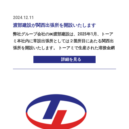
東地区での製造を要請されていました。 トーアミ関東事
業部千葉工場では、既存設備の更新・集約・移設による
レイアウト変更を行い、新規事業用地が確保の目処がた
2024.12.11
ったため、そこにFDテクノ関東工場を誘致いたしまし
渡部建設が関西出張所を開設いたします
た。 現在、渡部建設を中心に工場建屋の改修工事と、製
弊社グループ会社の㈱渡部建設は、2025年1月、トーア
造設備のオーバーホールを進め、順次設置を始めてお
ミ本社内に常設出張所としては２箇所目にあたる関西出
り、人員の養成や試作等の準備が終わり次第、2025年の
張所を開設いたします。 トーアミで生産された溶接金網
春には製品の生産・出荷を始める予定です。 ファブデッ
は、工事現場に納入された後、コンクリートを流し込む
キ床版の製造ライン ファブデッキ床版で使用する一部の
詳細を見る
前の状態の床の上に、施工要領に基づいて並べていくと
資材や副資材は、トーアミ関東事業部千葉工場の設備で
いう工事が必要になります。 ただ工事現場での人手不足
加工が可能なので、それらをジャストインタイムで供給
が深刻化する昨今、お客様であるゼネコンさんから「溶
することが可能になりますし、必要に応じて相互に人材
接金網の納入だけでなく、施工まで請け負って欲しい」
の流動的な活用もできますので、両者に与える相乗効果
というご要望を承ることが増えてきています。 トーアミ
にも期待しています。
では以前から、地元の協力会社さんに施工を依頼する形
で工事も受注してきましたが、渡部建設がトーアミグル
ープに参入してからは、同社にも施工をお願いするよう
になり、まずは渡部建設の本社がある静岡から名古屋近
辺までを中心に、同社の九州出張所が開設してからは九