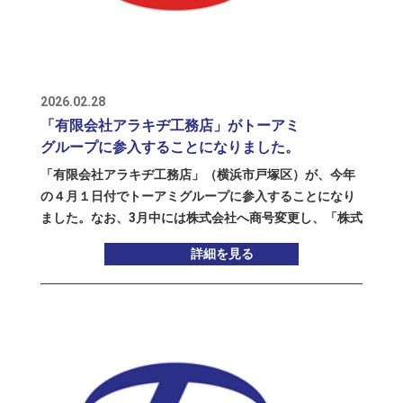
RECRUIT
採用情報
2026.02.28
「有限会社アラキヂ工務店」がトーアミ
グループに参入することになりました。
「有限会社アラキヂ工務店」（横浜市戸塚区）が、今年
の４月１日付でトーアミグループに参入することになり
ました。なお、3月中には株式会社へ商号変更し、「株式
会社アラキヂ工務店」として新たなスタートを切りま
詳細を見る
す。 アラキヂ工務店は、1989年に設立された、建築向け
型枠工事を主な仕事とする会社です。社員は30名ほど。
神奈川・東京エリアを中心に工事現場を支え続けてき
た、いわば“縁の下の力持ち”のような存在です。丁寧
で、精度の高い仕事ぶりは、長くお付き合いのあるゼネ
コン各社様からも高く評価されており、コツコツと信頼
を積み重ねてきた会社です。 トーアミグループにとって