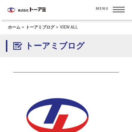
MENU
ホーム
>
トーアミブログ
>
VIEW ALL
HOME
ホーム
トーアミブログ
CORPORATE INFORMATION
会社情報
SOLUTION
ソリューション
INVESTOR RELATIONS
投資家情報
PRODUCT
製品情報
SUSTAINABILITY
サステナビリティ