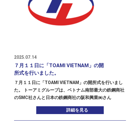
は、渡部建設・中條工務店・エアードに続く、工事セグ
メント4社目の仲間となります。これまでの3社とはまた
少し雰囲気の違う会社ですが、堅実で真面目、そして人
を大切にする社風がとても印象的で、「こういう会社と
一緒に成長していきたい」と自然に思える出会いでし
た。 資材セグメントのトーアミ・FDテクノは千葉県に拠
点を持ち、関東圏から東北・信越まで、ものづくりを通
して工事現場を支えています。そんな中、関東にしっか
2025.07.14
りと根を張ってきたアラキヂ工務店が加わることで、工
７月１１日に「TOAMI VIETNAM」の開
事セグメントにとっても、より身近で心強い拠点が増え
所式を行いました。
ることになります。 渡部建設はこれまで全国各地で工事
７月１１日に「TOAMI VIETNAM」の開所式を行いまし
を行ってきましたが、関東エリアに「身近な仲間」がで
た。 トーアミグループは、ベトナム南部最大の鉄鋼商社
きたことは、現場の動きや連携の面でも、大きな意味を
のSMC社さんと日本の鉄鋼商社の阪和興業㈱さん
持つと感じています。トーアミ関東事業部やFDテクノ関
（8078）との合弁で、2015年に「SMC TOAMI LLC」を
東とも力を合わせながら、まずはお取引先様や協力会社
詳細を見る
設立し、現地で溶接金網の生産・販売を始めました。そ
様とのつながりを、少しずつ、丁寧に深めていきたいと
の後、「積算事業」と現地から製品を輸出して日本国内
考えています。 また、アラキヂ工務店と中條工務店は、
に販売したり、現地企業を紹介したりする「商社事業」
どちらも建築向け型枠工事を得意とする会社同士。現場
も開始しましたが、本業である溶接金網の生産販売事業
での工夫や技術を共有したり、人材の行き来を通じて刺