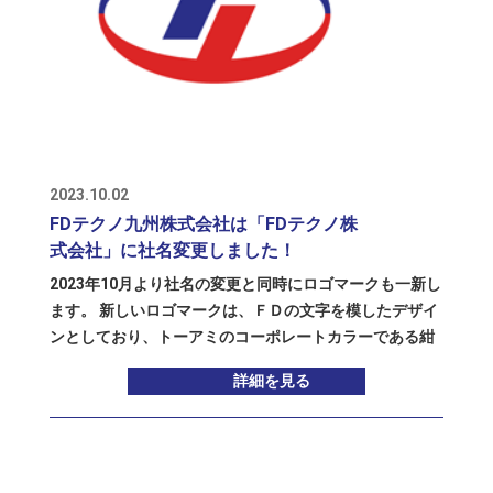
を期待しています。
2023.10.02
FDテクノ九州株式会社は「FDテクノ株
式会社」に社名変更しました！
2023年10月より社名の変更と同時にロゴマークも一新し
ます。 新しいロゴマークは、ＦＤの文字を模したデザイ
ンとしており、トーアミのコーポレートカラーである紺
青色をＦに、伊藤忠丸紅住商テクノスチール社のコーポ
詳細を見る
レートカラーのオレンジをDにそれぞれあてはめていま
す。 今後、ファブデッキ事業を展開する伊藤忠丸紅住商
テクノスチール社とのパートナーシップを強化し、同事
業については九州だけでなく他地域での展開も進めてい