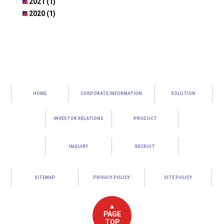
2021 (1)
2020 (1)
HOME
CORPORATE INFORMATION
SOLUTION
INVESTOR RELATIONS
PRODUCT
INQUIRY
RECRUIT
SITEMAP
PRIVACY POLICY
SITE POLICY
▲
PAGE
TOP