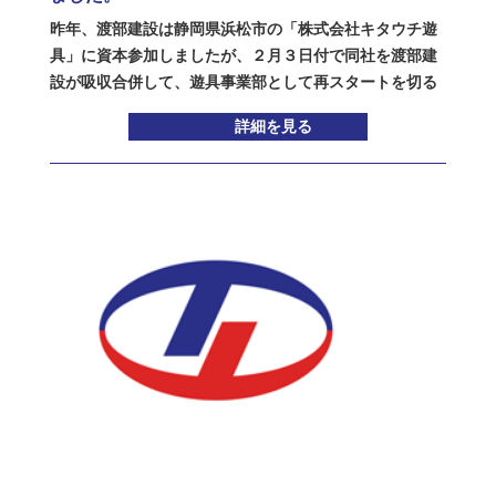
行機には、行きも帰りもミャクミャク様が同乗されてい
きます。 当然、土木工事や舗装工事の専門家ですので、
昨年、渡部建設は静岡県浜松市の「株式会社キタウチ遊
ました。これからもTOAMI VIETNAMをミャクミャク様
トーアミグループの製品の工事現場での活用や、新製品
具」に資本参加しましたが、２月３日付で同社を渡部建
が暖かく見守ってくださるに違いない、と勝手にご利益
の開発などにも良い相乗効果が出てくることと思います
設が吸収合併して、遊具事業部として再スタートを切る
を信じています。万博会場にはトーアミグループの製品
し、特に土木工事用の鉄筋の金網や鉄筋加工品を生産す
ことになりました。 キタウチ遊具は２００７年設立の会
も多数使われておりますし、工事にも参加しましたの
る住倉鋼材とは、すぐにでも良い協業関係ができると思
詳細を見る
社で、浜松市を拠点に自治体の公園や民間の保育園・幼
で、これも何かのご縁かと思っています。
います。 トーアミグループにとっては、渡部建設、中條
稚園の滑り台やブランコなどの遊具を製作したり、それ
工務店に続く、工事セグメントの３社目の参入になりま
らの施工・保守点検などを行なったりしてきました。特
すが、資材セグメントとも協力しながら、またグループ
にその技術力や遊具のデザイン・提案力については高い
全体の取引先様や協力会社の皆様の製品も活かし、今後
評価を得ており、浜松市内では最大のシェアを持ってい
も新たな取り組みに挑戦していきたいと思います。
ます。渡部建設とは、遊具の施工・点検・保守工事など
で長年に渡り協業してきましたが、２０２１年のトーア
ミと渡部建設との資本提携を機にトーアミグループとの
提携の協議が始まり、この度、トーアミグループに参入
していただくことになりました。同社の工場は「渡部建
設 尾野作業所」と改称し、社員の方は全員、渡部建設の
社員として、同作業所で引き続き遊具事業に携わってい
ただき、北内社長は当面の間、渡部建設の顧問に就いて
いただき後進の育成と技術の継承に努めていただきま