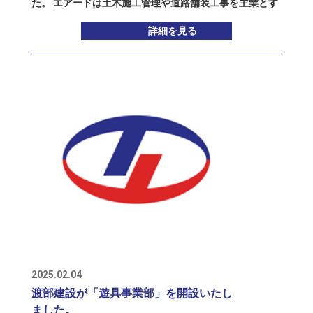
置きが長くなりましたが、そんなTOAMI VIETNAMは、
た。 エアードは土木施工管理や道路舗装工事を主業とす
た、東京・大阪といった遠方から新幹線でお越しになる
ベトナム最大の都市である南部ホーチミン市にオフィス
る会社で、社員数１２名の会社でありながら、1級土木施
お取引先様とグループの複数の事業所の担当者が（各事
詳細を見る
を借りて、内装工事も終わり、トーアミから積算業務の
工管理技士が５人、１級舗装施工管理技術者が２人在籍
業所まで直接お越しいただくことなく）ここでお打ち合
専門家も着任しましたので、この機会に、入居している
するなど、大規模な工事の主任技術者を担った経験のあ
わせをするという使い方もできるのではないかと思って
ビルの最上階（屋上？）のレストランで開所式を開催す
る社員さんがいる会社です。 設立は２００１年で、県内
います。 ２階はワンフロア全てを事務スペースにして、
ることになりました。 お招きした現地の取引先さんや商
の土木工事の施工管理や道路舗装工事を主に行ってお
グループ各社が垣根なく机を並べています。（写真では
社さん、銀行さんなどの他、社員も含めて４０名ほどの
り、施工が中心の渡部建設とも長いお付き合いでした
分かりませんが、フロア全体に音楽も流れています。）
小規模なものですが、取引先さんからたくさんのお花も
が、２０２１年のトーアミと渡部建設の資本提携を機
私のお気に入りはこの２つ目の写真のファミレスみたい
頂戴し、華やかな会になりました。 テープカットが行わ
に、トーアミグループとの提携の協議が始まり、この
な打ち合わせスペースで、程よく囲まれた落ち着ける場
れたり、日本から駆けつけてくださった取引先の社長さ
度、４月１日付でトーアミグループに参加する方針が決
所で、WEB会議もすぐ行える状態になっています。 また
んから祝辞を賜ったりなど、結構盛り上がりました。ま
まりました。 施工管理とは文字通り施工の管理をする仕
今後は、トーアミの本社業務の一部もこちらに移管して
た、会が終わった後は、TOAMI VIETNAMとSMC TOAMI
事ですが、具体的には施工計画や予算の作成、実際の施
いく計画になっていて、各事業所で行なっている事務作
の社員や元社員が残って、遅くまでビールで乾杯を繰り
工の進行や品質、安全等を管理する仕事です。他にも発
業を一括して行う「ビジネスオペレーションセンター」
返したりするなど、とても楽しい時間を過ごしました。
注者や施工業社とのやりとり、周辺住民への説明、役所
の機能も拡充していきたいと考えています。 トーアミグ
トーアミグループではこれからも、このベトナムの拠点
への申請など、多岐にわたる仕事を担当します。 舗装施
ループではこれからも、グループ各社の力を合わせて、
を活かして、東南アジアやそれ以外の国にも活躍の場を
工管理も同様に、舗装工事の施工管理を担当するお仕事
多種多様な相乗効果を生み出しながら、お取引先様のお
広げていけることを願って、新たな挑戦にも取り組んで
です。 施工管理だけでは工事は行えませんが、施工者だ
2025.02.04
役に立てるよう、様々な挑戦に取り組んで参ります。 代
まいります。 ところで、開所式には全く
けでも工事は進みませんので、渡部建設とエアードはお
渡部建設が「遊具事業部」を開設いたし
表取締役社長 北川芳仁
関係ないお話ですが、今回日本からの移動に利用した飛
互い良い補完関係にあり、今後の協業の拡大には期待で
ました。