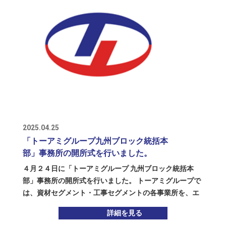
のみをSMC TOAMIに残し、トーアミの100%出資会社で
激し合ったりと、これから生まれてくる“相乗効果”も楽
ある「TOAMI VIETNAM LLC」を設立して、積算事業と
しみなところです。 将来的には、トーアミ関東事業部の
商社事業を分離・移管することになりました。 「積算」
敷地や設備を活用しながら、工事セグメントの新しい拠
と私たちが呼ぶ業務は、一般的に使われる意味と少し違
点づくりや、現場の声を活かした製品づくりにも挑戦し
うかもしれませんので、ここで簡単に説明いたします。
ていけたらと考えています。トーアミグループは、「一
建築物は、たくさんの設計図を元に構築されていきます
緒に働く仲間」と「一緒にものづくりをするパートナ
が、その中の「構造図」と呼ばれる、建物がどういう構
ー」を大切にしながら、少しずつ、でも着実に、前に進
造をしていてどういった部材をどのように配置するの
んでいきます。 「共に成長を 共に未来へ」 これからの
か、その規格や寸法はどういったものか等がぎっしり書
トーアミグループ、工事セグメント、そして東部ブロッ
かれた図面を、建築現場さんからいただいてくるところ
クの挑戦に、ぜひご期待ください。
から始まります。 構造図とは、建物が地震に襲われても
2025.04.25
壊れないように、長年経っても崩れたりしないように等
「トーアミグループ九州ブロック統括本
を目的に、設計者さんが「構造計算」して作成したもの
部」事務所の開所式を行いました。
なので、構造図から正しい寸法・規格の部材を読み解き
４月２４日に「トーアミグループ 九州ブロック統括本
生産・納入し、過不足ない数量で使用して、構造図の指
部」事務所の開所式を行いました。 トーアミグループで
示通りに施工していかなければなりません。 トーアミの
は、資材セグメント・工事セグメントの各事業所を、エ
４工場と住倉鋼材では、鉄筋コンクリート造の建築物に
リアごとに分けて、東部ブロック・西部ブロック・九州
使われる、せん断補強筋（通称：フープ筋）を生産して
詳細を見る
ブロックの３ブロック制を採用しています。 九州ブロッ
いますが、この加工・納入の明細を作成するためには、