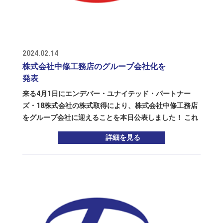
州エリアでも積極的に、溶接金網施工の工事も受注して
きました。 関西・中四国エリアでは、以前から協力会社
さんが施工してくださっていましたが、これからは、渡
部建設 関西出張所も含めて、今まで以上に積極的に工事
を受注していきたいと考えています。 もちろん渡部建設
2024.02.14
は型枠工事が本業であり、またそれ以外の工事にも進出
株式会社中條工務店のグループ会社化を
し、事業領域を次々と広げていっていますので、それら
発表
の関西・中四国エリアにおける 拠点とするだけでなく、
来る4月1日にエンデバー・ユナイテッド・パートナー
トーアミ関西事業部 奈良工場の設備や工場建屋も利用し
ズ・18株式会社の株式取得により、株式会社中條工務店
た、新たな事業展開にも期待しています。
をグループ会社に迎えることを本日公表しました！ これ
により、当社は九州エリアでの工事受注力がさらに強化
詳細を見る
され、中條工務店も新たな成長の道を拓きます。 中條工
務店は1965年創業の型枠工事業者で、九州エリアでトッ
プ３に常にランクインしています。今後は、両社の取引
先に新しい製品・サービスを提供し、共に成長していき
ます！ 当社グループは今後も他社との提携を模索し、事
業拡大を目指します。株主と投資家の皆様にも、今回の
展開をご理解いただき、共に未来を切り拓いていくこと