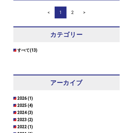
とともに、共同輸送による配送の効率化を進め、ニーズ
のタイムリーな実現を目指し、お取引先様各位の満足度
<
1
2
>
向上を図ってまいります。
カテゴリー
すべて(13)
アーカイブ
2026 (1)
2025 (4)
2024 (3)
2023 (2)
2022 (1)